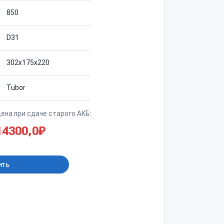
850
D31
302х175х220
Tubor
ена при сдаче старого АКБ:
14300,0
₽
ить