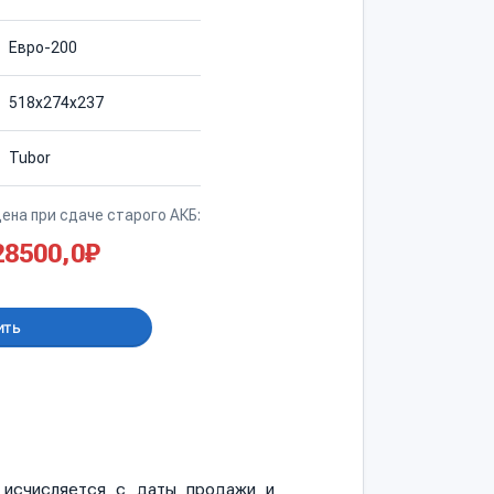
Евро-200
518х274х237
Tubor
ена при сдаче старого АКБ:
28500,0
₽
ить
и исчисляется с даты продажи и