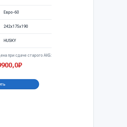
Евро-60
242х175х190
HUSKY
ена при сдаче старого АКБ:
9900,0
₽
ить