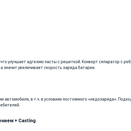
 что улучшает адгезию пасты с решеткой. Конверт сепаратор с ре
а значит увеличивает скорость заряда батареи.
и автомобиля, в т.ч. в условиях постоянного «недозаряда». Подх
ребителей.
нием + Casting