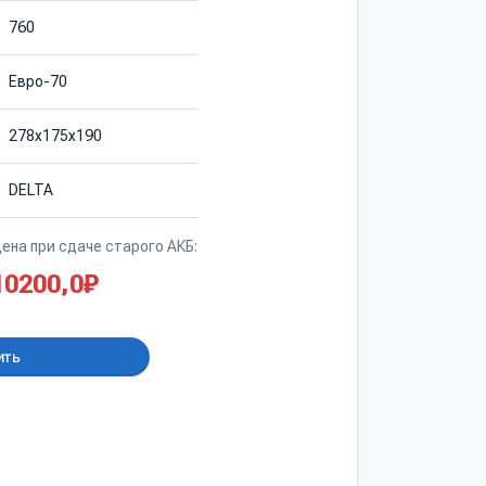
760
Евро-70
278х175х190
DELTA
ена при сдаче старого АКБ:
10200,0
₽
ить