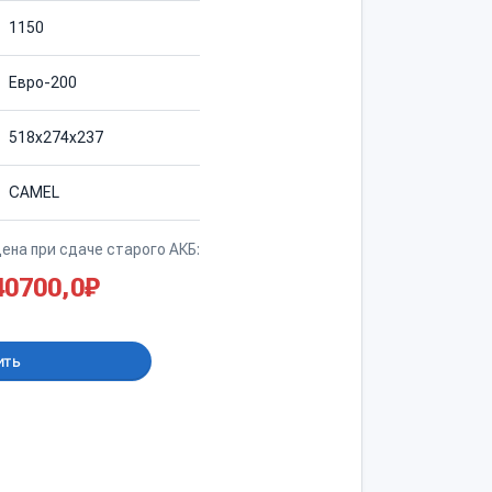
1150
Евро-200
518х274х237
CAMEL
ена при сдаче старого АКБ:
40700,0
₽
ить