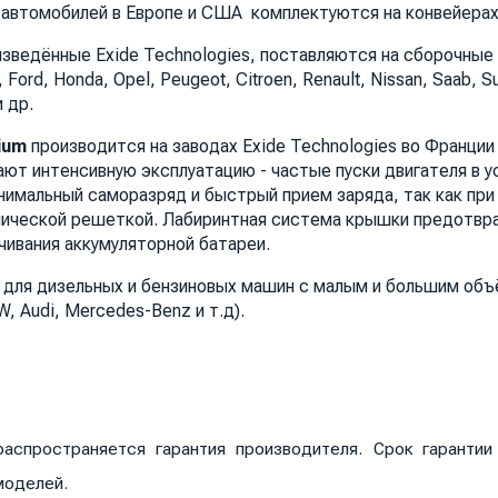
автомобилей в Европе и США комплектуются на конвейерах
зведённые Exide Technologies, поставляются на сборочные
Ford, Honda, Opel, Peugeot, Citroen, Renault, Nissan, Saab, S
и др.
ium
производится на заводах Exide Technologies во Франции
ют интенсивную эксплуатацию - частые пуски двигателя в у
нимальный саморазряд и быстрый прием заряда, так как при
лической решеткой. Лабиринтная система крышки предотвр
чивания аккумуляторной батареи.
для дизельных и бензиновых машин с малым и большим объ
, Audi, Mercedes-Benz и т.д).
аспространяется гарантия производителя. Срок гаранти
моделей.