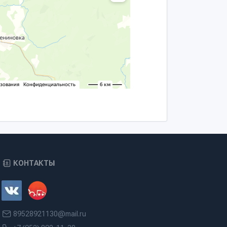
КОНТАКТЫ
89528921130@mail.ru