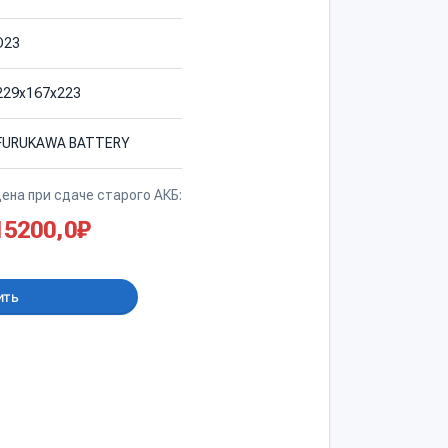
D23
229х167х223
FURUKAWA BATTERY
ена при сдаче старого АКБ:
15200,0
₽
ить