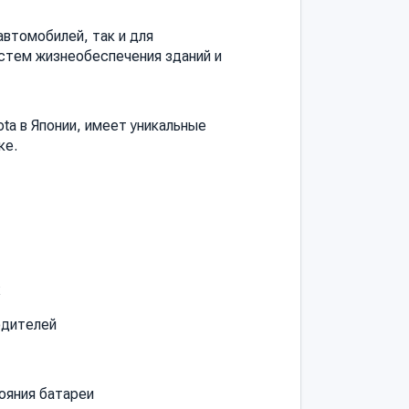
автомобилей, так и для
истем жизнеобеспечения зданий и
a в Японии, имеет уникальные
ке.
х
одителей
ояния батареи