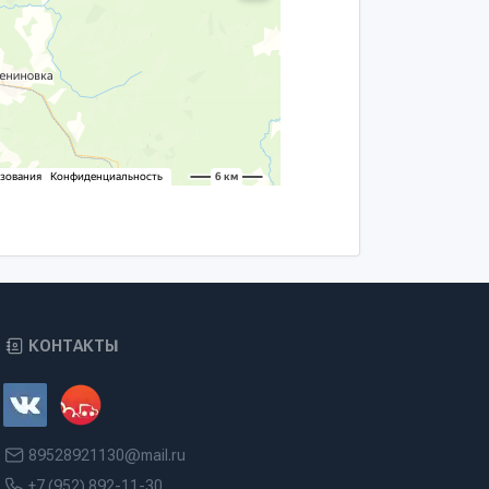
КОНТАКТЫ
89528921130@mail.ru
+7 (952) 892-11-30