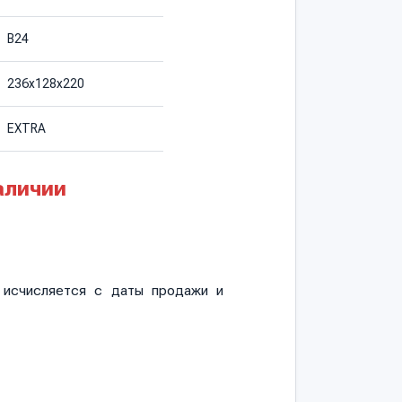
B24
236х128х220
EXTRA
аличии
и исчисляется с даты продажи и