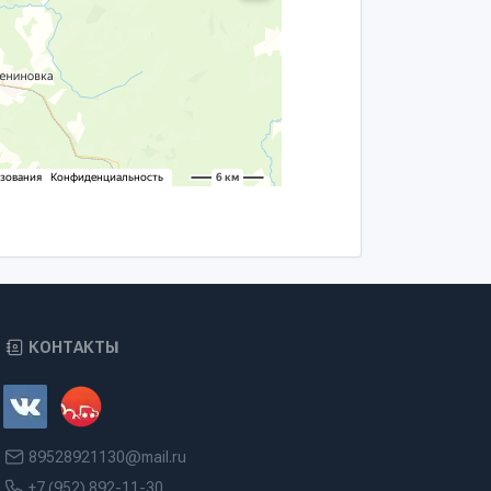
КОНТАКТЫ
89528921130@mail.ru
+7 (952) 892-11-30